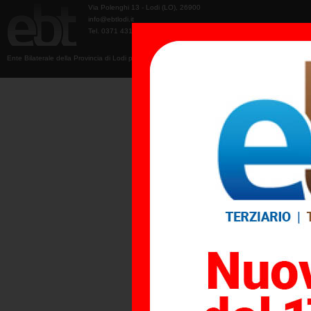
Via Polenghi 13 - Lodi (LO), 26900
info@ebtlodi.it
Tel. 0371 431210
Ente Bilaterale della Provincia di Lodi per il Terziario e il Turismo - 2003-2026 © Tutti i diritti riser