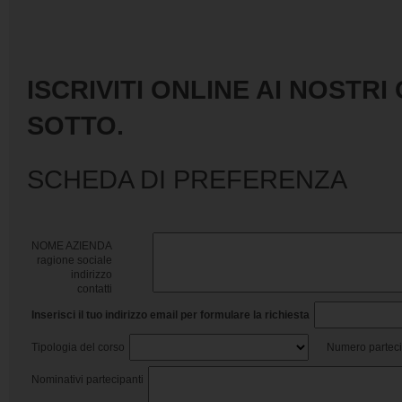
ISCRIVITI ONLINE AI NOSTR
SOTTO.
SCHEDA DI PREFERENZA
NOME AZIENDA
ragione sociale
indirizzo
contatti
Inserisci il tuo indirizzo email per formulare la richiesta
Tipologia del corso
Numero parteci
Nominativi partecipanti