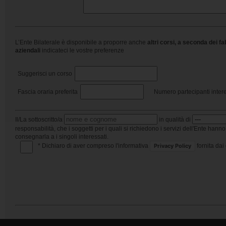
L’Ente Bilaterale è disponibile a proporre anche
altri corsi, a seconda dei f
aziendali
indicateci le vostre preferenze
Suggerisci un corso
Fascia oraria preferita
Numero partecipanti intere
Il/La sottoscritto/a
in qualità di
responsabilità, che i soggetti per i quali si richiedono i servizi dell'Ente han
consegnarla a i singoli interessati.
* Dichiaro di aver compreso l'informativa
fornita dai
Privacy Policy