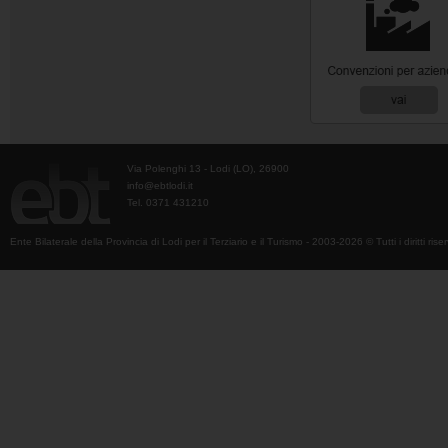
Via Polenghi 13 - Lodi (LO), 26900
info@ebtlodi.it
Tel. 0371 431210
Ente Bilaterale della Provincia di Lodi per il Terziario e il Turismo - 2003-2026 © Tutti i diritti riser