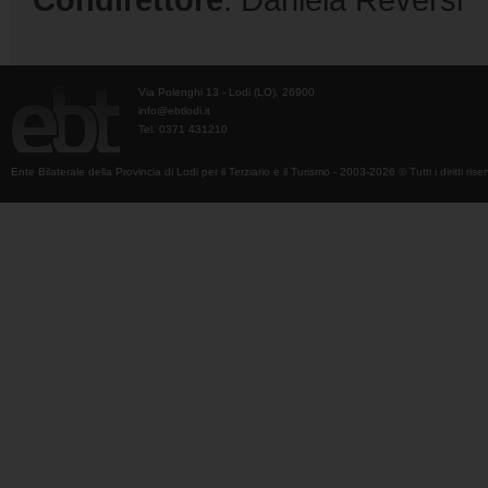
Via Polenghi 13 - Lodi (LO), 26900
info@ebtlodi.it
Tel. 0371 431210
Ente Bilaterale della Provincia di Lodi per il Terziario e il Turismo - 2003-2026 © Tutti i diritti riser